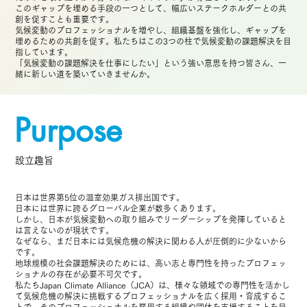
このギャップを埋める手段の一つとして、幅広いステークホルダーとの共
創を促すことも重要です。
気候変動のプロフェッショナルを増やし、組織基盤を強化し、ギャップを
埋めるための共創を促す。私たちはこの3つの柱で気候変動の課題解決を目
指しています。
「気候変動の課題解決を仕事にしたい」という強い意思を持つ皆さん、一
緒に新しい道を築いていきませんか。
Purpose
設立趣旨
日本は世界第5位の温室効果ガス排出国です。
日本には世界に誇るグローバル企業が数多くあります。
しかし、日本が気候変動への取り組みでリーダーシップを発揮していると
は言えないのが現状です。
なぜなら、まだ日本には気候危機の解決に関わる人が圧倒的に少ないから
です。
地球規模の社会課題解決のためには、高い志と専門性を持ったプロフェッ
ショナルの存在が必要不可欠です。
私たちJapan Climate Alliance（JCA）は、様々な領域での専門性を活かし
て気候危機の解決に挑戦するプロフェッショナルを広く採用・育成するこ
とで、そのプロフェッショナルを雇用する組織や団体を支援することを目