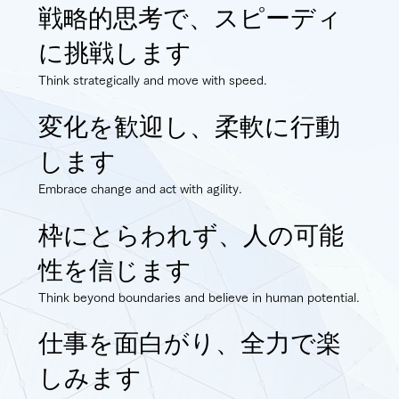
戦略的思考で、スピーディ
に挑戦します
Think strategically and move with speed.
変化を歓迎し、柔軟に⾏動
します
Embrace change and act with agility.
枠にとらわれず、人の可能
性を信じます
Think beyond boundaries and believe in human potential.
仕事を⾯⽩がり、全⼒で楽
しみます