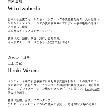
岩渕 三加
Mika Iwabuchi
日系大手企業でセールス＆マーケティングの責任者を経て、人材組織コ
ンサルティングファームや外資系事業会社で経営と人事の戦略の同期化
に尽力し、現職。
国家資格キャリアコンサルタント。
趣味は犬、読書、映画、旅行、自然散策。
キャリアストーリーは
こちら
（2023年2月時点）
Director 理事
三上 浩紀
Hiroki Mikami
ベンチャー企業で新規事業や社会起業家支援を担当し、その後まちづく
りの会社で、教育やコミュニティづくりの部門の執行役員に。国内最大
級のオープンイノベーション施設を立ち上げ、その後独立。
Catalyski合
同会社
を創業。
趣味は読書、音楽、ダブルダッチ。
またセレンディピティについて独学で研究し、毎週4000文字の考察を