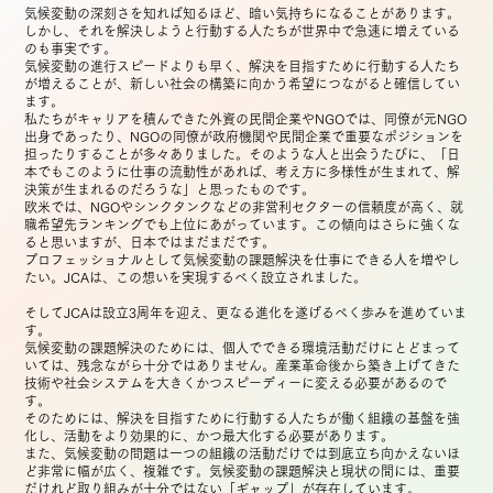
気候変動の深刻さを知れば知るほど、暗い気持ちになることがあります。
しかし、それを解決しようと行動する人たちが世界中で急速に増えている
のも事実です。
気候変動の進行スピードよりも早く、解決を目指すために行動する人たち
が増えることが、新しい社会の構築に向かう希望につながると確信してい
ます。
私たちがキャリアを積んできた外資の民間企業やNGOでは、同僚が元NGO
出身であったり、NGOの同僚が政府機関や民間企業で重要なポジションを
担ったりすることが多々ありました。そのような人と出会うたびに、「日
本でもこのように仕事の流動性があれば、考え方に多様性が生まれて、解
決策が生まれるのだろうな」と思ったものです。
欧米では、NGOやシンクタンクなどの非営利セクターの信頼度が高く、就
職希望先ランキングでも上位にあがっています。この傾向はさらに強くな
ると思いますが、日本ではまだまだです。
プロフェッショナルとして気候変動の課題解決を仕事にできる人を増やし
たい。JCAは、この想いを実現するべく設立されました。
そしてJCAは設立3周年を迎え、更なる進化を遂げるべく歩みを進めていま
す。
気候変動の課題解決のためには、個人でできる環境活動だけにとどまって
いては、残念ながら十分ではありません。産業革命後から築き上げてきた
技術や社会システムを大きくかつスピーディーに変える必要があるので
す。
そのためには、解決を目指すために行動する人たちが働く組織の基盤を強
化し、活動をより効果的に、かつ最大化する必要があります。
また、気候変動の問題は一つの組織の活動だけでは到底立ち向かえないほ
ど非常に幅が広く、複雑です。気候変動の課題解決と現状の間には、重要
だけれど取り組みが十分ではない「ギャップ」が存在しています。