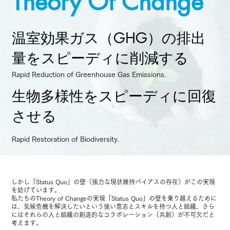
Theory Of Change
温室効果ガス（GHG）の排出
量をスピーディに削減する
Rapid Reduction of Greenhouse Gas Emissions.
生物多様性をスピーディに回復
させる
Rapid Restoration of Biodiversity.
しかし「Status Quo」の壁（強力な現状維持バイアスの存在）がこの実現
を妨げています。
私たちのTheory of Changeの実現「Status Quo」の壁を乗り越えるために
は、気候危機を解決したいという強い意志とスキルを持つ人と組織、さら
にはそれらの人と組織の創造的なコラボレーション（共創）が不可欠だと
考えます。