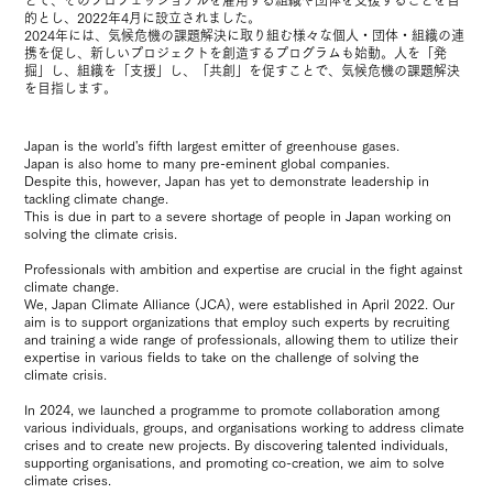
的とし、2022年4月に設立されました。
2024年には、気候危機の課題解決に取り組む様々な個人・団体・組織の連
携を促し、新しいプロジェクトを創造するプログラムも始動。人を「発
掘」し、組織を「支援」し、「共創」を促すことで、気候危機の課題解決
を目指します。
Japan is the world's fifth largest emitter of greenhouse gases.
Japan is also home to many pre-eminent global companies.
Despite this, however, Japan has yet to demonstrate leadership in
tackling climate change.
This is due in part to a severe shortage of people in Japan working on
solving the climate crisis.
Professionals with ambition and expertise are crucial in the fight against
climate change.
We, Japan Climate Alliance (JCA), were established in April 2022. Our
aim is to support organizations that employ such experts by recruiting
and training a wide range of professionals, allowing them to utilize their
expertise in various fields to take on the challenge of solving the
climate crisis.
In 2024, we launched a programme to promote collaboration among
various individuals, groups, and organisations working to address climate
crises and to create new projects. By discovering talented individuals,
supporting organisations, and promoting co-creation, we aim to solve
climate crises.