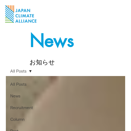
News
お知らせ
All Posts
All Posts
News
Recruitment
Column