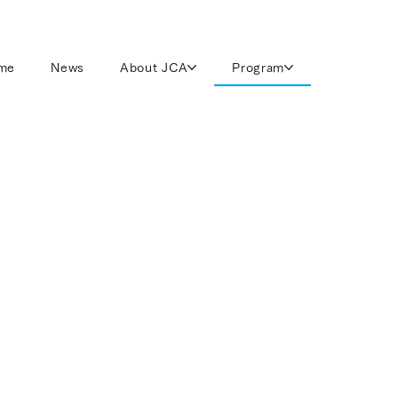
me
News
About JCA
Program