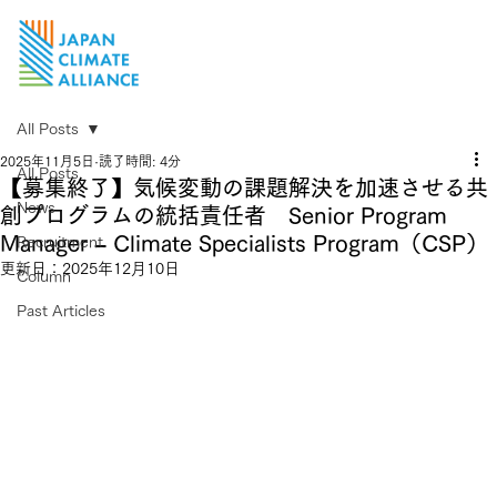
All Posts
2025年11月5日
読了時間: 4分
All Posts
【募集終了】気候変動の課題解決を加速させる共
News
創プログラムの統括責任者 Senior Program
Manager – Climate Specialists Program（CSP）
Recruitment
更新日：
2025年12月10日
Column
Past Articles