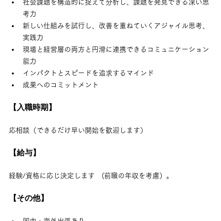
社会課題を構造的に捉えて分析し、課題を発見できる深い思
考力
新しい仕組みを試行し、改善を重ねていくアジャイル思考、
実践力
現場と経営層の両方と円滑に連携できるコミュニケーション
能力
インパクトとスピードを追求するマインド
成果へのコミットメント
【入職時期】
応相談（できるだけ早い開始を歓迎します）　
【給与】
経験/資格に応じ決定します　(前職の年収を考慮）。
【その他】
国内・海外出張あり