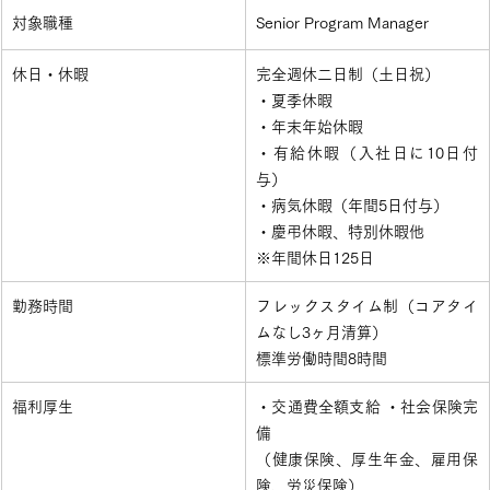
対象職種
Senior Program Manager
​休日・休暇
​完全週休二日制（土日祝）
・夏季休暇
・年末年始休暇
・有給休暇（入社日に10日付
与）
・病気休暇（年間5日付与）
・慶弔休暇、特別休暇他
※年間休日125日
​勤務時間
​フレックスタイム制（コアタイ
ムなし3ヶ月清算）
標準労働時間8時間
​福利厚生
​・交通費全額支給 ・社会保険完
備
（健康保険、厚生年金、雇用保
険、労災保険）