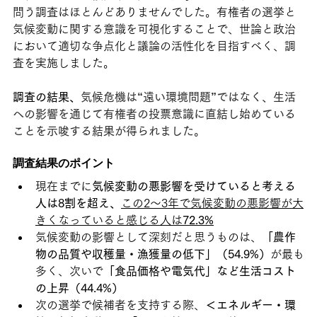
問う調査はほとんどありませんでした。有権者の選挙と
気候変動に関する意識を可視化することで、世論と政治
において適切な争点化と議論の活性化を目指すべく、調
査を実施しました。
調査の結果、
気候危機は“遠い環境問題”ではなく、生活
への影響を通じて有権者の投票意識に直結し始めている
ことを示唆する結果が得られました。
調査結果のポイント
現在までに
気候変動の悪影響を受けていると考える
人は8割を超え、
この2〜3年で気候変動の悪影響が大
きくなっていると感じる人は
72.3%
気候変動の影響として深刻だと思うものは、
「農作
物の品質や収穫量・漁獲量の低下」（54.9%）
が最も
多く、次いで
「食品価格や電気代」など生活コスト
の上昇（44.4%）
次の選挙で候補者を支持する際、
＜エネルギー・環