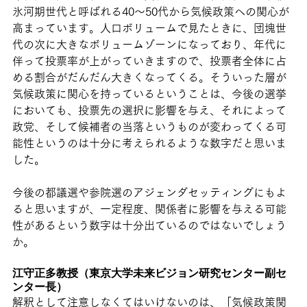
氷河期世代と呼ばれる40〜50代から気候政策への関心が
高まっています。人口ボリュームで見たときに、団塊世
代の次に大きなボリュームゾーンになっており、年代に
伴って投票率が上がっていきますので、投票者全体に占
める割合がだんだん大きくなってくる。そういった層が
気候政策に関心を持っているということは、今後の選挙
においても、投票先の選択に影響を与え、それによって
政党、そして候補者の当落というものが変わってくる可
能性というのは十分に考えられるような数字だと思いま
した。
今後の都議選や参院選のアジェンダセッティングにもよ
ると思いますが、一定程度、関係者に影響を与える可能
性があるという数字は十分出ているのではないでしょう
か。
江守正多教授（東京大学未来ビジョン研究センター副セ
ンター長）
解釈として注意しなくてはいけないのは、「気候政策関