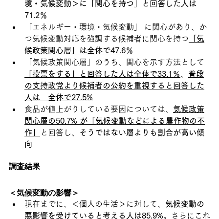
境・気候変動＞に「関心を持つ」と回答した人は
71.2％
「エネルギー・環境・気候変動」 に関心があり、か
つ気候変動対応を強調する候補者に関心を持つ
「気
候政策関心層」は全体で47.6％
「気候政策関心層」のうち、関心を示す方法として
「投票をする」と回答した人は全体で33.1％
、
普段
の支持政党より候補者の公約を重視すると回答した
人は　全体で27.5%
食品が値上がりしている要因については、
気候政策
関心層の50.7% が「気候変動などによる農作物の不
作」
と回答し、
そうではない層よりも割合が高い傾
向
調査結果
＜気候変動の影響＞
現在までに、＜個人の生活＞に対して、
気候変動の
悪影響を受けていると考える人は85.9%
。さらにこれ