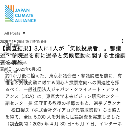
All Posts
2025年5月26日
読了時間: 9分
All Posts
【調査結果】3人に1人が「気候投票者」。都議
News
選・参院選を前に選挙と気候変動に関する世論調
査を実施
Recruitment
更新日：
2025年6月6日
Column
約1か月後に控えた、東京都議会選・参議院選を前に、有
Past Articles
権者の気候変動に対する関心と投票意向への関連性を探
るべく、一般社団法人ジャパン・クライメート・アライ
アンス（JCA）は、東京大学未来ビジョン研究センター
副センター長 江守正多教授の指導のもと、選挙プランナ
ー 松田馨氏（株式会社ダイアログ代表取締役）らの協力
を得て、全国 5,000 人を対象に世論調査を実施しました
（調査期間：2025 年 4 月 30 日〜5 月 7 日、インターネ