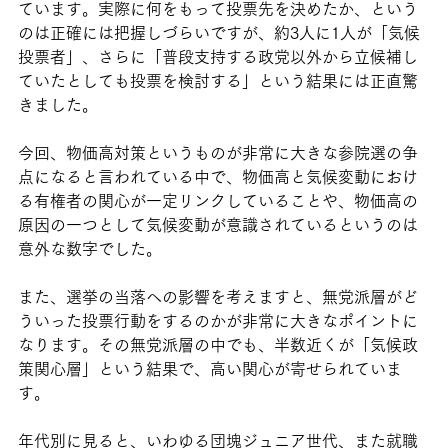
ています。実際に何をもって投票先を決めたか、という
のは正確には把握しづらいですが、約3人に1人が「気候
投票者」、さらに「普段支持する政党以外から立候補し
ていたとしても投票を検討する」という結果には正直驚
きました。
今回、物価高対策というものが非常に大きな参院選の争
点になると言われている中で、物価高と気候変動におけ
る有権者の関心が一定リンクしていることや、物価高の
原因の一つとして気候変動が意識されているというのは
意外な数字でした。
また、選挙の当落への影響を考えますと、無党派層がど
ういった投票行動をするのかが非常に大きなポイントに
なります。その無党派層の中でも、半数近くが「気候政
策関心層」という結果で、高い関心が寄せられていま
す。
年代別に見ると、いわゆる団塊ジュニア世代、また就職