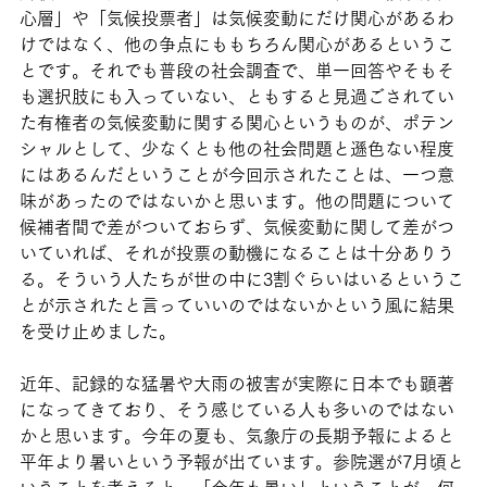
心層」や「気候投票者」は気候変動にだけ関心があるわ
けではなく、他の争点にももちろん関心があるというこ
とです。それでも普段の社会調査で、単一回答やそもそ
も選択肢にも入っていない、ともすると見過ごされてい
た有権者の気候変動に関する関心というものが、ポテン
シャルとして、少なくとも他の社会問題と遜色ない程度
にはあるんだということが今回示されたことは、一つ意
味があったのではないかと思います。他の問題について
候補者間で差がついておらず、気候変動に関して差がつ
いていれば、それが投票の動機になることは十分ありう
る。そういう人たちが世の中に3割ぐらいはいるというこ
とが示されたと言っていいのではないかという風に結果
を受け止めました。
近年、記録的な猛暑や大雨の被害が実際に日本でも顕著
になってきており、そう感じている人も多いのではない
かと思います。今年の夏も、気象庁の長期予報によると
平年より暑いという予報が出ています。参院選が7月頃と