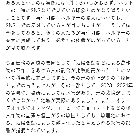
ある人というのは実際には1割ぐらいしかおらず、ネット
上の、特にSNSなどで見ている印象とはかなり違うとい
うことです。再生可能エネルギーの拡大についても、
SNS上では反対している人が目立ちますが、こうして調
査をしてみると、多くの人たちが再生可能エネルギーの
拡大に賛成しており、必要性の認識が広がっていること
が見て取れます。
食品価格の高騰の要因として「気候変動などによる農作
物の不作」をあげる人の割合が比較的高かったことにつ
いて科学的に補足しますと、今の米の値上がりの主原因
とまでは言えませんが、その一部として、2023、2024年
の猛暑や、場所によっては水害があり、米の栽培がうま
くできなかった地域が実際にありました。また、オリー
ブオイルやオレンジ、コーヒーやチョコレートなどの輸
入作物の品薄や値上がりの原因としても、原産地におけ
る、気候変動によって激甚化したと考えられる災害の影
響が指摘されています。