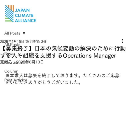
All Posts
2025年5月15日
読了時間: 3分
All Posts
【募集終了】日本の気候変動の解決のために行動
News
する人や組織を支援するOperations Manager
更新日：
2025年8月13日
Recruitment
Column
※本求人は募集を終了しております。たくさんのご応募
Past Articles
をいただきありがとうございました。