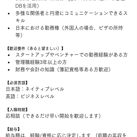
DBを活用）
多様な関係者と円滑にコミュニケーションできるス
キル
日本における勤務権（外国人の場合、ビザの所持
等）
【歓迎要件（あると望ましい）】
スタートアップやベンチャーでの勤務経験がある方
管理職経験3年以上の方
財務や会計の知識（簿記資格等ある方歓迎）
【必須言語】
日本語：ネイティブレベル
英語：ビジネスレベル
【入職時期】
応相談（できるだけ早い開始を歓迎します）　
【給与】
給与額は、経験/資格に応じ決定します　(前職の年収を