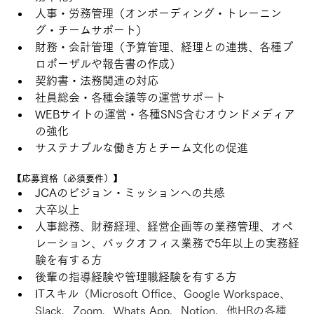
人事・労務管理（オンボーディング・トレーニン
グ・チームサポート）
財務・会計管理（予算管理、経理との連携、各種プ
ロポーザルや報告書の作成）
契約書・法務関連の対応
社員総会・各種会議等の運営サポート
WEBサイトの運営・各種SNS含むオウンドメディア
の強化
サステナブルな働き方とチーム文化の促進
【応募資格（必須要件）】
JCAのビジョン・ミッションへの共感
大卒以上
人事総務、財務経理、経営企画等の業務管理、オペ
レーション、バックオフィス業務で5年以上の実務経
験を有する方
後輩の指導経験や管理職経験を有する方
ITスキル
（Microsoft Office、Google Workspace、
Slack、Zoom、Whats App、Notion、他HRの各種