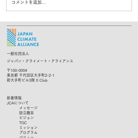
コメントを追加…
【募集終了】CLPリーガル人材に向けた
オンライン説明会を実施します！
一般社団法人
ジャパン・クライメート・アライアンス
〒100-0004
東京都 千代田区大手町2-2-1
新大手町ビル3階 0 Club
新着情報
JCAについて
メッセージ
設立趣旨
ビジョン
TOC
ミッション
プログラム
​バリュー