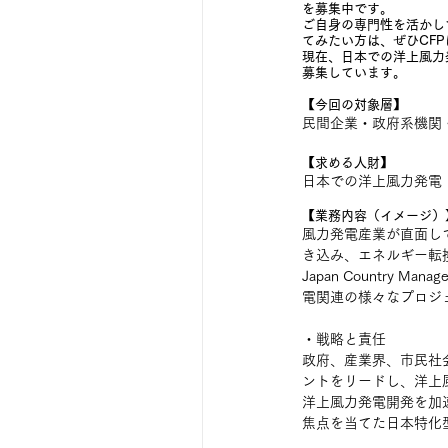
を募集中です。
ご自身の専門性を活かし
てみたい方は、ぜひCF
現在、日本での洋上風力発電
募集しています。
【今回の対象層】
民間企業・政府系機関
【求める人財】
日本での洋上風力発電（主に
【業務内容（イメージ）
風力発電産業が直面し
き込み、エネルギー転
Japan Countr
電関連の様々なプロジ
・戦略と責任
政府、産業界、市民社
ントをリードし、洋上
洋上風力発電開発を加
焦点を当てた日本特化