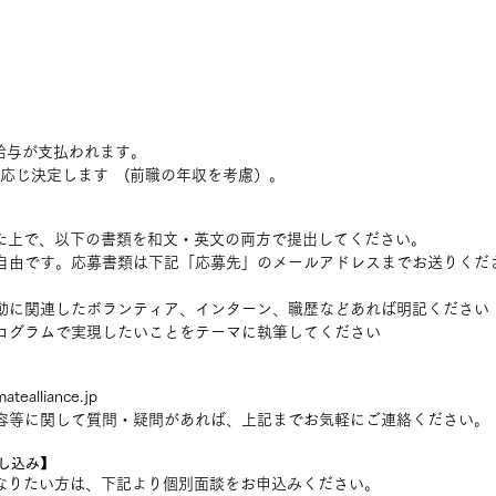
ら給与が支払われます。
に応じ決定します　(前職の年収を考慮）。
した上で、以下の書類を和文・英文の両方で提出してください。
自由です。応募書類は下記「応募先」のメールアドレスまでお送りくだ
動に関連したボランティア、インターン、職歴などあれば明記ください
ログラムで実現したいことをテーマに執筆してください
tealliance.jp　
容等に関して質問・疑問があれば、上記までお気軽にご連絡ください。
し込み】
になりたい方は、下記より個別面談をお申込みください。