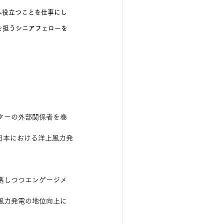
へ役立つことを仕事にし
ョンを担うシニアフェローを
ターの外部関係者を巻
て、日本における洋上風力発
携しつつエンゲージメ
風力発電の地位向上に