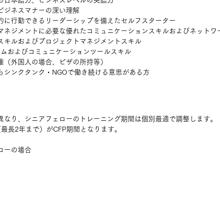
の日本語力、ビジネスレベルの英語力
ビジネスマナーの深い理解 
的に行動できるリーダーシップを備えたセルフスターター
マネジメントに必要な優れたコミュニケーションスキルおよびネットワ
スキルおよびプロジェクトマネジメントスキル
ステムおよびコミュニケーションツールスキル
権（外国人の場合、ビザの所持等）
もシンクタンク・NGOで働き続ける意思がある方
異なり、シニアフェローのトレーニング期間は個別最適で調整します。
最長2年まで）がCFP期間となります。
ローの場合