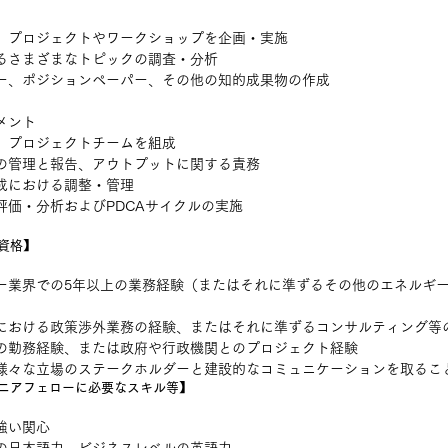
、プロジェクトやワークショップを企画・実施
るさまざまなトピックの調査・分析
ー、ポジションペーパー、その他の知的成果物の作成
メント
、プロジェクトチームを組成
の管理と報告、アウトプットに関する責務
成における調整・管理
評価・分析およびPDCAサイクルの実施
資格】
ー業界での5年以上の業務経験（またはそれに準ずるその他のエネルギ
における政策渉外業務の経験、またはそれに準ずるコンサルティング等
の勤務経験、または政府や行政機関とのプロジェクト経験
様々な立場のステークホルダーと建設的なコミュニケーションを取るこ
ニアフェローに必要なスキル等】
強い関心