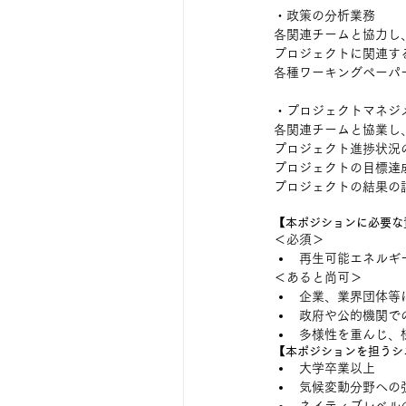
・政策の分析業務
各関連チームと協力し
プロジェクトに関連す
各種ワーキングペーパ
・プロジェクトマネジ
各関連チームと協業し
プロジェクト進捗状況
プロジェクトの目標達
プロジェクトの結果の
【本ポジションに必要な
＜必須＞
再生可能エネルギ
＜あると尚可＞
企業、業界団体等
政府や公的機関で
多様性を重んじ、
【本ポジションを担うシ
大学卒業以上
気候変動分野への