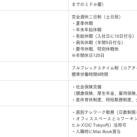
までのミドル層）
​完全週休二日制（土日祝）
・夏季休暇
・年末年始休暇
・有給休暇（入社日に10日付与）
・病気休暇（年間5日付与）
・慶弔休暇、特別休暇他
※年間休日125日
​フルフレックスタイム制（コアタ
標準労働時間8時間
​・社会保険完備
（健康保険、厚生年金、雇用保険
・産休育休制度、時短勤務制度、
​・原則テレワーク勤務（日数制限
・オフィススペースとコワーキ
ヒルズCIC Tokyo内）活用可
・入職時にMac Book貸与