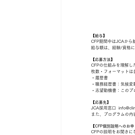
【給与】
CFP期間中はJCAか
給与額は、経験/資格
【応募方法】
CFPの仕組みを理解
枚数・フォーマットは
・履歴書
・職務経歴書：気候変
・志望動機書：このプ
【応募先】
JCA採用窓口  info@clima
また、プログラムの内
【CFP個別説明へのお申
CFPの説明をお聞き