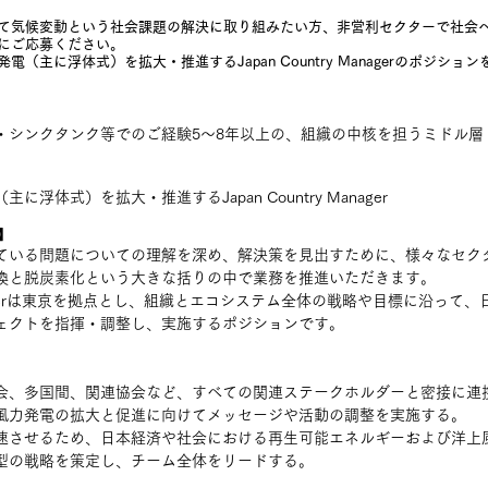
て気候変動という社会課題の解決に取り組みたい方、非営利セクターで社会
Pにご応募ください。
（主に浮体式）を拡大・推進するJapan Country Managerのポジシ
・シンクタンク等でのご経験5～8年以上の、組織の中核を担うミドル層
浮体式）を拡大・推進するJapan Country Manager
】
ている問題についての理解を深め、解決策を見出すために、様々なセク
換と脱炭素化という大きな括りの中で業務を推進いただきます。
y Managerは東京を拠点とし、組織とエコシステム全体の戦略や目標に沿っ
ェクトを指揮・調整し、実施するポジションです。
会、多国間、関連協会など、すべての関連ステークホルダーと密接に連
風力発電の拡大と促進に向けてメッセージや活動の調整を実施する。
速させるため、日本経済や社会における再生可能エネルギーおよび洋上
型の戦略を策定し、チーム全体をリードする。