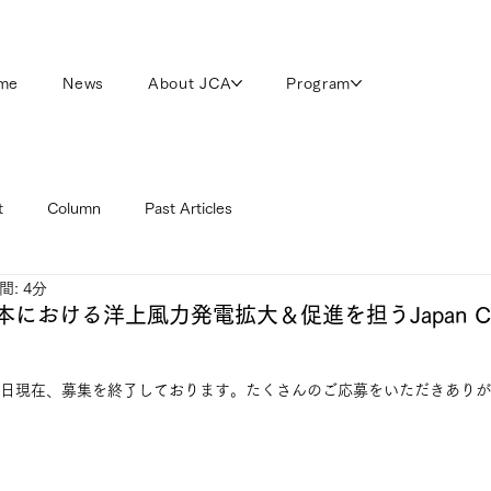
me
News
About JCA
Program
t
Column
Past Articles
: 4分
おける洋上風力発電拡大＆促進を担うJapan Count
2月1日現在、募集を終了しております。たくさんのご応募をいただきあり